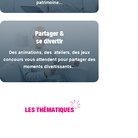
patrimoine...
Partager &
se divertir
Des animations, des ateliers, des jeux
concours vous attendent pour partager des
moments divertissants...
Santé / Bien-être
LES THÉMATIQUES
Rencontrer
des
spécialistes
de
la