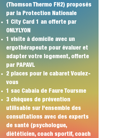
(Thomson Thermo FH2) proposés
par la Protection Nationale
1 City Card 1 an offerte par
ONLYLYON
1 visite à domicile avec un
ergothérapeute pour évaluer et
adapter votre logement, offerte
par PAPAVL
2 places pour le cabaret Voulez-
vous
1 sac Cabaia de Faure Toursme
3 chèques de prévention
utilisable sur l'ensemble des
consultations avec des experts
de santé (psychologue,
diététicien, coach sportif, coach