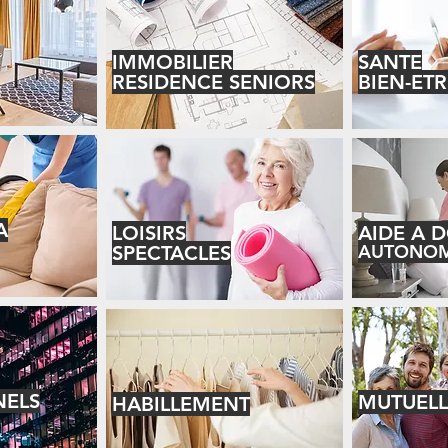
IMMOBILIER
SANTE
RESIDENCE SENIORS
BIEN-ETR
A
LOISIRS
AIDE A 
AUTONOM
SPECTACLES
NELS
MUTUELL
HABILLEMENT