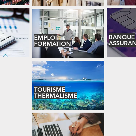
BANQUE
EMPLOI
ASSURA
FORMATION
TOURISME
THERMALISME