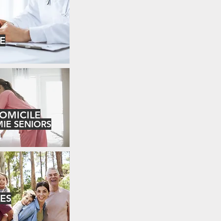
E
DOMICILE
IE SENIORS
ES